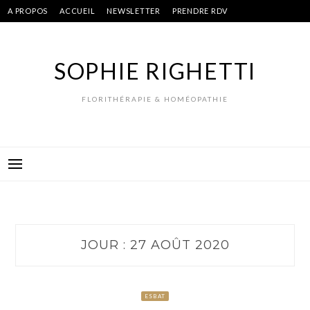
Skip
A PROPOS
ACCUEIL
NEWSLETTER
PRENDRE RDV
to
content
SOPHIE RIGHETTI
FLORITHÉRAPIE & HOMÉOPATHIE
JOUR :
27 AOÛT 2020
ESBAT