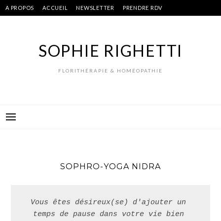
Skip
A PROPOS
ACCUEIL
NEWSLETTER
PRENDRE RDV
to
content
SOPHIE RIGHETTI
FLORITHÉRAPIE & HOMÉOPATHIE
SOPHRO-YOGA NIDRA
Vous êtes désireux(se) d'ajouter un 
temps de pause dans votre vie bien 