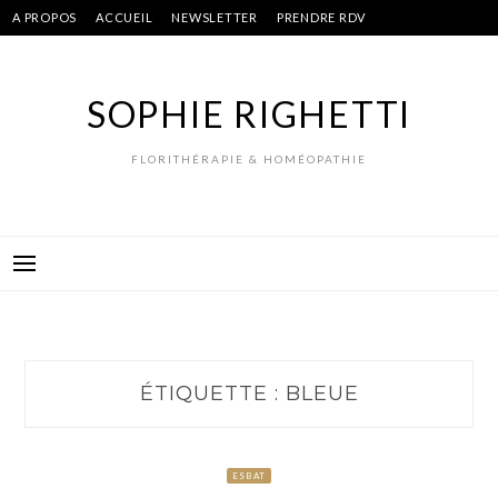
Skip
A PROPOS
ACCUEIL
NEWSLETTER
PRENDRE RDV
to
content
SOPHIE RIGHETTI
FLORITHÉRAPIE & HOMÉOPATHIE
ÉTIQUETTE :
BLEUE
ESBAT