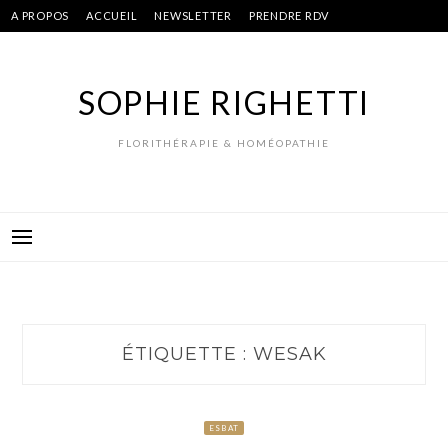
Skip
A PROPOS
ACCUEIL
NEWSLETTER
PRENDRE RDV
to
content
SOPHIE RIGHETTI
FLORITHÉRAPIE & HOMÉOPATHIE
ÉTIQUETTE :
WESAK
ESBAT