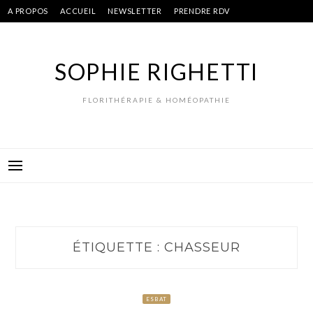
Skip
A PROPOS
ACCUEIL
NEWSLETTER
PRENDRE RDV
to
content
SOPHIE RIGHETTI
FLORITHÉRAPIE & HOMÉOPATHIE
ÉTIQUETTE :
CHASSEUR
ESBAT