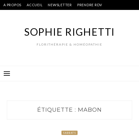
Skip
A PROPOS
ACCUEIL
NEWSLETTER
PRENDRE RDV
to
content
SOPHIE RIGHETTI
FLORITHÉRAPIE & HOMÉOPATHIE
ÉTIQUETTE :
MABON
SABBATS