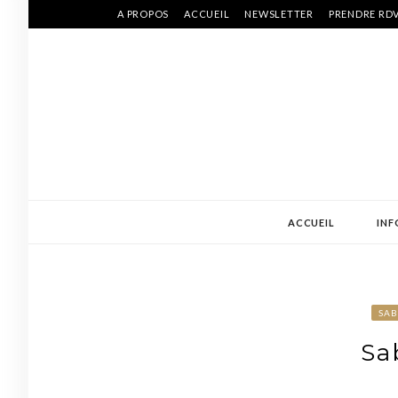
Skip
A PROPOS
ACCUEIL
NEWSLETTER
PRENDRE RD
to
content
ACCUEIL
INF
SAB
Sa