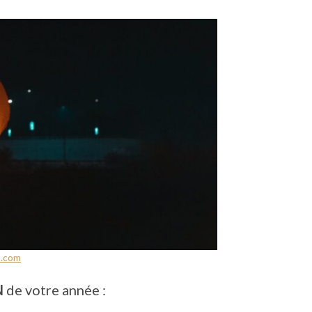
s.com
N
de votre année :