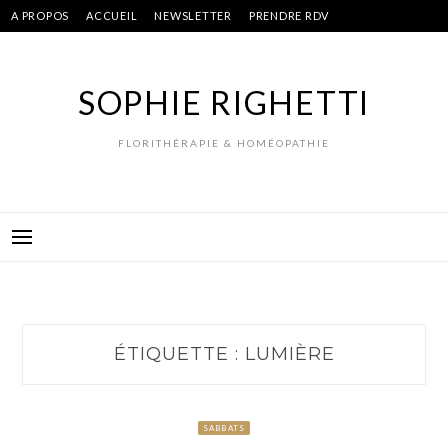
Skip
A PROPOS
ACCUEIL
NEWSLETTER
PRENDRE RDV
to
content
SOPHIE RIGHETTI
FLORITHÉRAPIE & HOMÉOPATHIE
ÉTIQUETTE :
LUMIÈRE
SABBATS