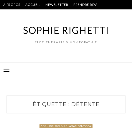
Skip
A PROPOS
ACCUEIL
NEWSLETTER
PRENDRE RDV
to
content
SOPHIE RIGHETTI
FLORITHÉRAPIE & HOMÉOPATHIE
ÉTIQUETTE :
DÉTENTE
SOPHROLOGIE/RELAXATION/YOGA