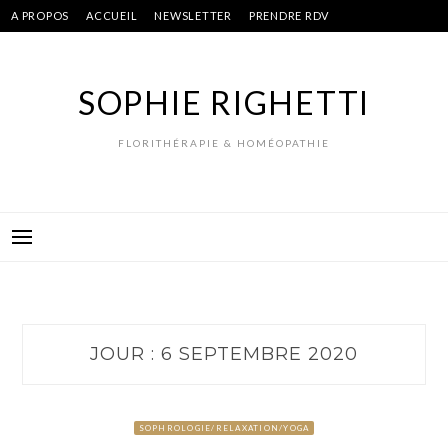
Skip
A PROPOS
ACCUEIL
NEWSLETTER
PRENDRE RDV
to
content
SOPHIE RIGHETTI
FLORITHÉRAPIE & HOMÉOPATHIE
JOUR :
6 SEPTEMBRE 2020
SOPHROLOGIE/RELAXATION/YOGA